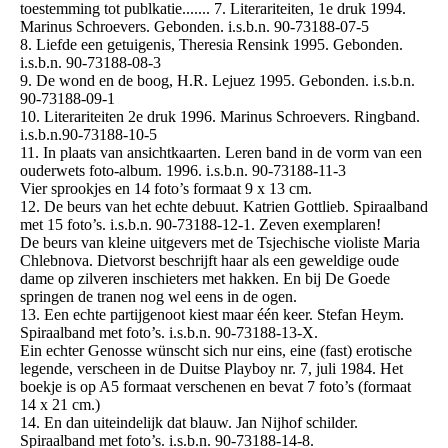
toestemming tot publkatie....... 7. Literariteiten, 1e druk 1994.
Marinus Schroevers. Gebonden. i.s.b.n. 90-73188-07-5
8. Liefde een getuigenis, Theresia Rensink 1995. Gebonden.
i.s.b.n. 90-73188-08-3
9. De wond en de boog, H.R. Lejuez 1995. Gebonden. i.s.b.n.
90-73188-09-1
10. Literariteiten 2e druk 1996. Marinus Schroevers. Ringband.
i.s.b.n.90-73188-10-5
11. In plaats van ansichtkaarten. Leren band in de vorm van een
ouderwets foto-album. 1996. i.s.b.n. 90-73188-11-3
Vier sprookjes en 14 foto’s formaat 9 x 13 cm.
12. De beurs van het echte debuut. Katrien Gottlieb. Spiraalband
met 15 foto’s. i.s.b.n. 90-73188-12-1. Zeven exemplaren!
De beurs van kleine uitgevers met de Tsjechische violiste Maria
Chlebnova. Dietvorst beschrijft haar als een geweldige oude
dame op zilveren inschieters met hakken. En bij De Goede
springen de tranen nog wel eens in de ogen.
13. Een echte partijgenoot kiest maar één keer. Stefan Heym.
Spiraalband met foto’s. i.s.b.n. 90-73188-13-X.
Ein echter Genosse wünscht sich nur eins, eine (fast) erotische
legende, verscheen in de Duitse Playboy nr. 7, juli 1984. Het
boekje is op A5 formaat verschenen en bevat 7 foto’s (formaat
14 x 21 cm.)
14. En dan uiteindelijk dat blauw. Jan Nijhof schilder.
Spiraalband met foto’s. i.s.b.n. 90-73188-14-8.