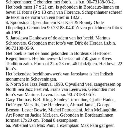
Schopenhauer. Gebonden met foto’s. i.s.b.n. 90-73188-03-2.
Het boek meet 17 x 21 cm. Is gebonden in Bordeaux-linnen en
bevat 11 foto’s (9 x 13 cm.) van Florence. Schopenhauer schreef
de tekst in de vorm van een brief in 1822 .
4. Spoorstraat. (pseudoniem Kar Kast & Bounty Oude
Diepeling). Gebonden 90-73188-04-0 Zeven gedichten en foto’s
uit 1991.
5. Jaroslawa Dankowa of de adem van het beeld. Marinus
Schroevers. Gebonden met foto’s van Dirk de Herder. i.s.b.n.
90-73188-05-9.
Het boek is met de hand gebonden in Bordeaux-Herforder
Regentlinnen. Het binnenwerk bestaat uit 250 grams Rives
Tradition zalm. Formaat 22 x 23 cm. 46 bladzijden. Het bevat 22
foto’s.
Het bekendste beeldhouwwerk van Jaroslawa is het Indisch
monument in Scheveningen.
6. North Sea Jazz Festival 1993. Opvallend veel zangeressen op
North Sea Jazz Festival. Frans van Leeuwen. Gebonden met
foto’s van Marinus Laven. i.s.b.n. 90-73188-06-7.
Gary Thomas, B.B. King, Stanley Turrentine, Cjarlie Haden,
Delfeayo Marsalis, Joe Henderson, Ahmad Jamal, George
Benson, Lester Bowie, Michel Petrucciani, John McLaughlin,
Art Porter en Jackie McLean. Gebonden in Bordeauxlinnen,
formaat 17x20 cm. Totaal 8 exemplaren.
6a. Puberaal van Max Pam, 1 exemplaar. Max Pam gaf geen