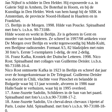
Jan Nijhof is schilder in Den Helder. Hij exposeerde o.a. in
Galerie Stijl in Arnhem, De Boterhal in Hoorn, en bij de
Kunstliga in Den Helder. Werk van hem hangt bij de SBK in
Amsterdam, de provincie Noord-Holland in Haarlem en in
Frankfurt.
15. Berlijn in de Morgen. 1998. Hilde van Poucke. Spiraalband
met foto’s. i.s.b.n. 90-73188-
Hilde woont en werkt in Berlijn. Ze is geboren in Gent en
moeder van twee kinderen. Ze schreef in 1997/98 artikelen voor
De Morgen over Berlijn en werkt tegenwoordig bij Multi-Kulti,
een Berlijnse radiozender. Formaat A5, 82 bladzijden met ruim
30 foto’s. Eerste 5 exemplaren 1-delig, de rest 2-delig.
16. Franz Kafka, Kroniek der Duitsche Letteren. 1998. Nico
Rost. Spiraalband met collages van Guillermo Deisler. i.s.b.n.
90-73188-16-4.
Nico Rost ontmoette Kafka in 1923 in Berlijn en schreef dat jaar
over de hongerkunstenaar in De Telegraaf. Guillermo Deisler
was docent in Chili, vluchtte voor Pinochet en belandde in
Bulgarije waar hij 13 jaar woonde, alvorens in 1986 naar
Halle/Saale te verhuizen, waar hij in 1995 overleed.
17. Anne-Suzette Sadolin, Schilderes in de ban van het paard.
Spiraalband met foto’s.i.s.b.n.90-73188-17-2.
18. Anne-Suzette Sadolin, Un cheval-deux chevaux i hjertet af
Paris. Louise Juhl. Spiraalband. met foto’s i.s.b.n. 90-73188-18-
0.