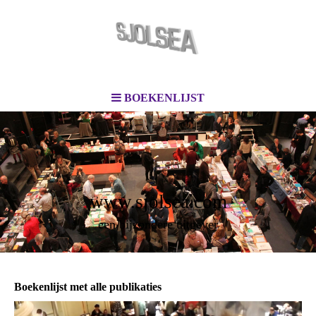
BOEKENLIJST
www.sjolsea.com
een bijzondere uitgever
Boekenlijst met alle publikaties