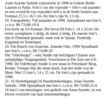
Anne-Suzette Sadolin exposeerde in 1998 in Galerie Birthe
Laursen in Parijs. Foto’s van die expositie + foto’s van paarden
en een overzicht van exposities treft u in de beide boeken aan.
Formaat 23,5 x 16,5 cm. De foto’s zijn 9x 13 cm.
19. Fotografieën. Vijf maanden in 1998. Spiraalband met foto’s.
i.s.b.n. 90-73188-19-9.
Een boek op A5-formaat. Het bevat 69 Foto’s, 14 x 21cm. De
eerste exemplaren 1-delig, de latere 2-delig. De meeste foto’s
zijn in Duitsland gemaakt, maar ook in Spanje, Frankrijk,
Engeland en Nederland.
20. Ein Hauch von Anarchie, Jeanette Otto, 1998 Spraalband
met foto’s. i.s.b.n. 90-73188-20
Die “Oderberger” - eine Straße mit brüchigem Charme und
aufmüpfiger Vergangenheit. Verschenen in Die Zeit van 6-8-
1998. De Oderberger Straße is een straat in Prenzlauer Berg,
Berlijn. Vroeger liep die straat dood. Aan het einde was de
Muur. Met 15 foto’s, 14 x 21 cm. De foto’s zijn gemaakt in
1998.
21. 16 Hestetegninge/16 Paardentekeningen. Anne-Suzette
Sadolin. 1998 Spiraalband met foto’s. i.s.b.n. 90-73188-21-0.
16 foto’s van tekeningen, een gedicht van Anne-Suzette, en een
Deens overzicht van haar tentoonstellingen